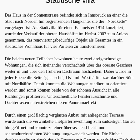
Stadtische villa
Das Haus in der Sonnenstrasse befindet sich in Innsbruck an einer die
Stadt nach Norden hin begrenzenden Hangkante, die der "Nordkette"
vorgelagert ist. Als Stadtvilla für einen Baumeister 1914 konzipiert,
wurde der Verkauf der oberen Haushälfte im Herbst 2003 zum Anlass
genommen, das renovierungsbedürftige Objekt als Gesamtes in ein
städtisches Wohnhaus für vier Parteien zu transformieren.
Die beiden neuen Teilhaber bewohnen heute zwei dreigeschossige
Wohnungen, die sich ineinander verschachtelt über das oberste Geschoss
weiter in und über den früheren Dachraum hochziehen. Dabei wurde in
jeder Ebene die Seite "getauscht", Ost- mit Westhälfte bzw. darüber Süd-
mit Nordhälfte. Damit konnten die Wohnungen rundherum orientiert
werden und somit können beide von der schönen Aussicht in alle
Richtungen profitieren. Unterschiedliche Fensterausschnitte und
Dachterrassen unterstreichen diesen Panoramaeffekt.
Durch einen großflächig verglasten Anbau mit anliegender Terrasse
wurde auch die verwinkelte Tiefparterrewohnung zum südseitigen Garten
hin geöffnet und konnte zu einer überraschend licht- und
sonnendurchströmten Wohnung umgewandelt werden. Die Einheit