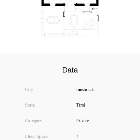
Data
City
Innsbruck
State
Tirol
Category
Private
Floor Space
?