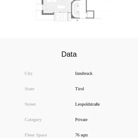
Data
City
Innsbruck
State
Tirol
Street
Leopoldstraße
Category
Private
Floor Space
76 sqm